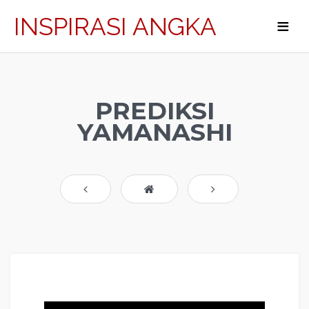
INSPIRASI ANGKA
PREDIKSI
YAMANASHI